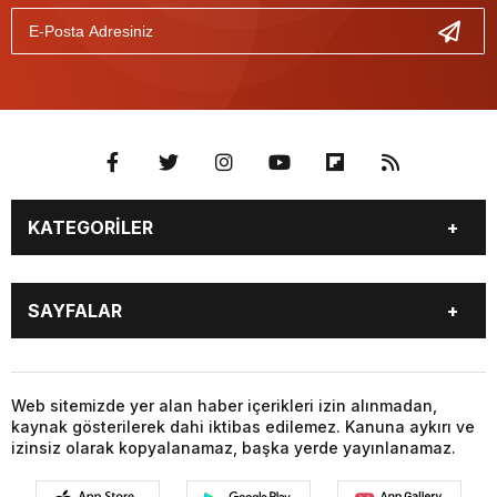
KATEGORİLER
BİYOGRAFİLER
DÜNYA
SAYFALAR
EĞİTİM
EKONOMİ
FOTO GALERİ
Genel
BİYOGRAFİLER
DÜNYA
GÜNDEM
KÜLTÜR SANAT
EĞİTİM
EKONOMİ
Web sitemizde yer alan haber içerikleri izin alınmadan,
MAGAZİN
SAĞLIK
kaynak gösterilerek dahi iktibas edilemez. Kanuna aykırı ve
FOTO GALERİ
Genel
SİYASET
SPOR
izinsiz olarak kopyalanamaz, başka yerde yayınlanamaz.
GÜNDEM
KÜLTÜR SANAT
TEKNOLOJİ
VİDEO GALERİ
MAGAZİN
SAĞLIK