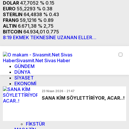
DOLAR
47,7052
% 0.15
EURO
55,2293
% 0.38
STERLIN
64,4838
% 0.43
FRANG
59,1216
% 0.89
ALTIN
6.671,38
% 2,75
BITCOIN
64.934,01
0.775
8:19
EKMEK TEKNESİNE UZANAN ELLER…
7
GÜNDEM
DÜNYA
SİYASET
EKONOMİ
CANLI BORSA
23 Nisan 2026 - 21:47
HİSSELER
SANA KİM SÖYLETTİRİYOR, ACAR..!
PARİTELER
SPOR
CANLI SONUÇLAR
PUAN DURUMU
FİKSTÜR