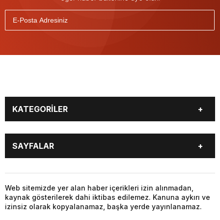
KATEGORİLER
BİYOGRAFİLER
DÜNYA
SAYFALAR
EĞİTİM
EKONOMİ
FOTO GALERİ
Genel
BİYOGRAFİLER
DÜNYA
GÜNDEM
KÜLTÜR SANAT
EĞİTİM
EKONOMİ
Web sitemizde yer alan haber içerikleri izin alınmadan,
MAGAZİN
SAĞLIK
kaynak gösterilerek dahi iktibas edilemez. Kanuna aykırı ve
FOTO GALERİ
Genel
SİYASET
SPOR
izinsiz olarak kopyalanamaz, başka yerde yayınlanamaz.
GÜNDEM
KÜLTÜR SANAT
TEKNOLOJİ
VİDEO GALERİ