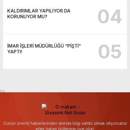
04
KALDIRIMLAR YAPILIYOR DA
KORUNUYOR MU?
05
İMAR İŞLERİ MÜDÜRLÜĞÜ “PİŞTİ”
YAPTI!
Günün önemli haberlerinden anında bilgi sahibi olmak istiyorsanız
eğer haber bültenine üye olun.