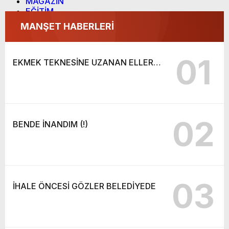
MAGAZİN
EĞİTİM
SAĞLIK
MANŞET HABERLERİ
YAŞAM
TEKNOLOJİ
KÜLTÜR SANAT
01
EKMEK TEKNESİNE UZANAN ELLER…
WhatsApp İhbar Hattı
GİRİŞ YAP
ÜYE OL
Web sitemizde yer alan haber içerikleri izin
alınmadan, kaynak gösterilerek dahi iktibas
edilemez. Kanuna aykırı ve izinsiz olarak
kopyalanamaz, başka yerde yayınlanamaz.
02
BENDE İNANDIM (!)
03
İHALE ÖNCESİ GÖZLER BELEDİYEDE