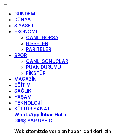
GÜNDEM
DÜNYA
SİYASET
EKONOMİ
CANLI BORSA
HİSSELER
PARİTELER
SPOR
CANLI SONUÇLAR
PUAN DURUMU
FİKSTÜR
MAGAZİN
EĞİTİM
SAĞLIK
YAŞAM
TEKNOLOJİ
KÜLTÜR SANAT
WhatsApp İhbar Hattı
GİRİŞ YAP
ÜYE OL
Web sitemizde yer alan haber içerikleri izin