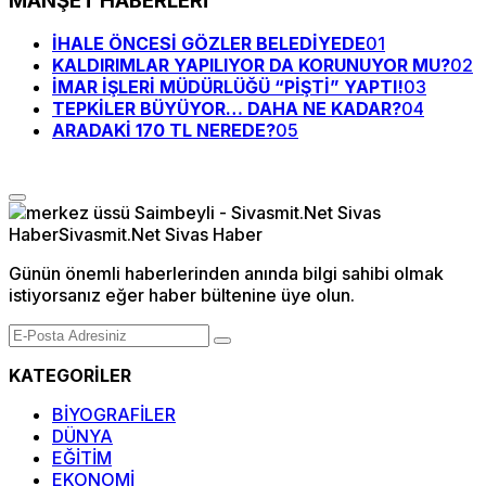
MANŞET HABERLERİ
İHALE ÖNCESİ GÖZLER BELEDİYEDE
01
KALDIRIMLAR YAPILIYOR DA KORUNUYOR MU?
02
İMAR İŞLERİ MÜDÜRLÜĞÜ “PİŞTİ” YAPTI!
03
TEPKİLER BÜYÜYOR… DAHA NE KADAR?
04
ARADAKİ 170 TL NEREDE?
05
Günün önemli haberlerinden anında bilgi sahibi olmak
istiyorsanız eğer haber bültenine üye olun.
KATEGORİLER
BİYOGRAFİLER
DÜNYA
EĞİTİM
EKONOMİ