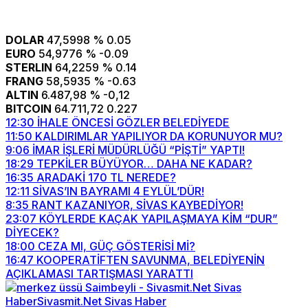
DOLAR
47,5998
% 0.05
EURO
54,9776
% -0.09
STERLIN
64,2259
% 0.14
FRANG
58,5935
% -0.63
ALTIN
6.487,98
% -0,12
BITCOIN
64.711,72
0.227
12:30
İHALE ÖNCESİ GÖZLER BELEDİYEDE
11:50
KALDIRIMLAR YAPILIYOR DA KORUNUYOR MU?
9:06
İMAR İŞLERİ MÜDÜRLÜĞÜ “PİŞTİ” YAPTI!
18:29
TEPKİLER BÜYÜYOR… DAHA NE KADAR?
16:35
ARADAKİ 170 TL NEREDE?
12:11
SİVAS’IN BAYRAMI 4 EYLÜL’DÜR!
8:35
RANT KAZANIYOR, SİVAS KAYBEDİYOR!
23:07
KÖYLERDE KAÇAK YAPILAŞMAYA KİM “DUR”
DİYECEK?
18:00
CEZA MI, GÜÇ GÖSTERİSİ Mİ?
16:47
KOOPERATİFTEN SAVUNMA, BELEDİYENİN
AÇIKLAMASI TARTIŞMASI YARATTI