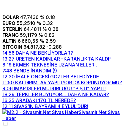
DOLAR
47,7436
% 0.18
EURO
55,2510
% 0.32
STERLIN
64,4811
% 0.38
FRANG
59,1179
% 0.82
ALTIN
6.660,55
% 2,59
BITCOIN
64.817,82
-0.288
14:56
DAHA NE BEKLİYORLAR?
13:27
ÜRETEN KADINLAR “KARANLIKTA KALDI”
8:19
EKMEK TEKNESİNE UZANAN ELLER…
7:48
BENDE İNANDIM (!)
12:30
İHALE ÖNCESİ GÖZLER BELEDİYEDE
11:50
KALDIRIMLAR YAPILIYOR DA KORUNUYOR MU?
9:06
İMAR İŞLERİ MÜDÜRLÜĞÜ “PİŞTİ” YAPTI!
18:29
TEPKİLER BÜYÜYOR… DAHA NE KADAR?
16:35
ARADAKİ 170 TL NEREDE?
12:11
SİVAS’IN BAYRAMI 4 EYLÜL’DÜR!