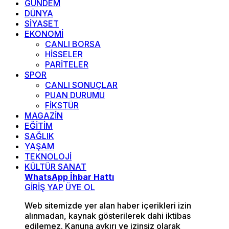
GÜNDEM
DÜNYA
SİYASET
EKONOMİ
CANLI BORSA
HİSSELER
PARİTELER
SPOR
CANLI SONUÇLAR
PUAN DURUMU
FİKSTÜR
MAGAZİN
EĞİTİM
SAĞLIK
YAŞAM
TEKNOLOJİ
KÜLTÜR SANAT
WhatsApp İhbar Hattı
GİRİŞ YAP
ÜYE OL
Web sitemizde yer alan haber içerikleri izin
alınmadan, kaynak gösterilerek dahi iktibas
edilemez. Kanuna aykırı ve izinsiz olarak