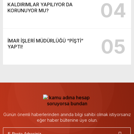
04
KALDIRIMLAR YAPILIYOR DA
KORUNUYOR MU?
05
İMAR İŞLERİ MÜDÜRLÜĞÜ “PİŞTİ”
YAPTI!
Günün önemli haberlerinden anında bilgi sahibi olmak istiyorsanız
eğer haber bültenine üye olun.