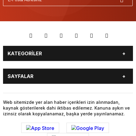
KATEGORİLER
BİYOGRAFİLER
DÜNYA
SAYFALAR
EĞİTİM
EKONOMİ
FOTO GALERİ
Genel
BİYOGRAFİLER
DÜNYA
GÜNDEM
KÜLTÜR SANAT
EĞİTİM
EKONOMİ
Web sitemizde yer alan haber içerikleri izin alınmadan,
MAGAZİN
SAĞLIK
kaynak gösterilerek dahi iktibas edilemez. Kanuna aykırı ve
FOTO GALERİ
Genel
SİYASET
SPOR
izinsiz olarak kopyalanamaz, başka yerde yayınlanamaz.
GÜNDEM
KÜLTÜR SANAT
TEKNOLOJİ
VİDEO GALERİ
MAGAZİN
SAĞLIK
VİZYONDAKİLER
YAŞAM
SİYASET
SPOR