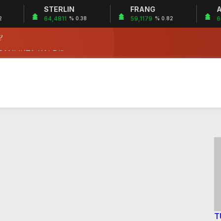
STERLIN
FRANG
A
LÜL’DÜR!
64,4811
59,1179
6
2
% 0.38
% 0.82
?
ÜRETEN KADINLAR “KARANLIKTA KALDI”
ANAN ELLER…
 BELEDİYEDE
OR DA KORUNUYOR MU?
 “PİŞTİ” YAPTI!
DAHA NE KADAR?
E?
LÜL’DÜR!
?
T