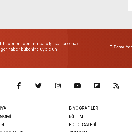
 haberlerinden anında bilgi sahibi olmak
 eğer haber bültenine üye olun.
NYA
BİYOGRAFİLER
ONOMİ
EĞİTİM
el
FOTO GALERİ