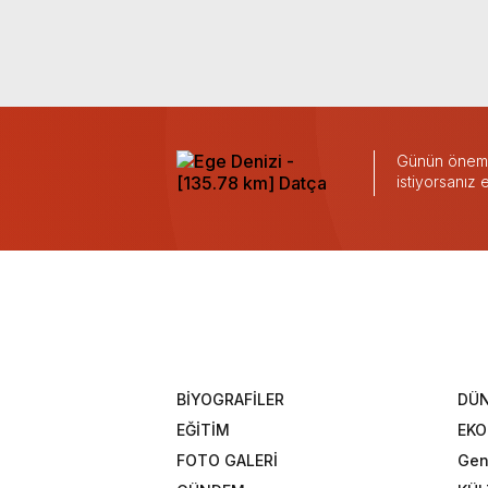
Günün önemli
istiyorsanız
BİYOGRAFİLER
DÜ
EĞİTİM
EK
FOTO GALERİ
Gen