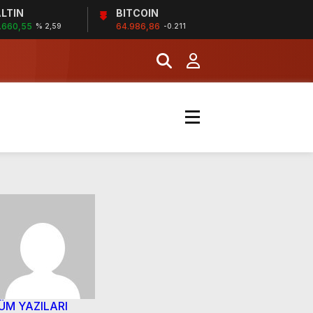
LTIN
BITCOIN
.660,55
64.986,86
% 2,59
-0.211
ÜM YAZILARI