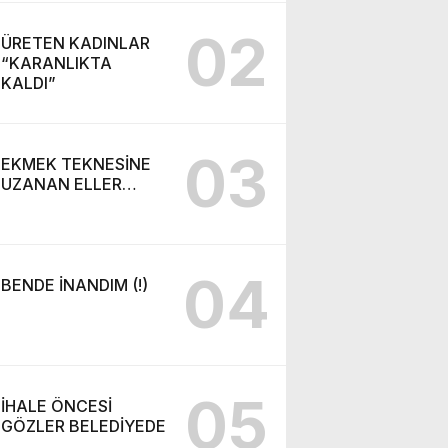
02
ÜRETEN KADINLAR
“KARANLIKTA
KALDI”
03
EKMEK TEKNESİNE
UZANAN ELLER…
04
BENDE İNANDIM (!)
05
İHALE ÖNCESİ
GÖZLER BELEDİYEDE