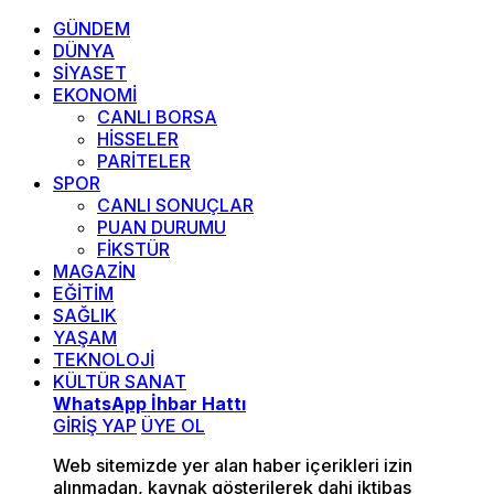
GÜNDEM
DÜNYA
SİYASET
EKONOMİ
CANLI BORSA
HİSSELER
PARİTELER
SPOR
CANLI SONUÇLAR
PUAN DURUMU
FİKSTÜR
MAGAZİN
EĞİTİM
SAĞLIK
YAŞAM
TEKNOLOJİ
KÜLTÜR SANAT
WhatsApp İhbar Hattı
GİRİŞ YAP
ÜYE OL
Web sitemizde yer alan haber içerikleri izin
alınmadan, kaynak gösterilerek dahi iktibas