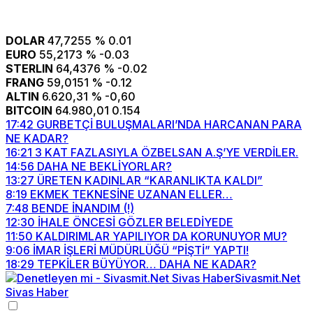
DOLAR
47,7255
% 0.01
EURO
55,2173
% -0.03
STERLIN
64,4376
% -0.02
FRANG
59,0151
% -0.12
ALTIN
6.620,31
% -0,60
BITCOIN
64.980,01
0.154
17:42
GURBETÇİ BULUŞMALARI’NDA HARCANAN PARA
NE KADAR?
16:21
3 KAT FAZLASIYLA ÖZBELSAN A.Ş’YE VERDİLER.
14:56
DAHA NE BEKLİYORLAR?
13:27
ÜRETEN KADINLAR “KARANLIKTA KALDI”
8:19
EKMEK TEKNESİNE UZANAN ELLER…
7:48
BENDE İNANDIM (!)
12:30
İHALE ÖNCESİ GÖZLER BELEDİYEDE
11:50
KALDIRIMLAR YAPILIYOR DA KORUNUYOR MU?
9:06
İMAR İŞLERİ MÜDÜRLÜĞÜ “PİŞTİ” YAPTI!
18:29
TEPKİLER BÜYÜYOR… DAHA NE KADAR?