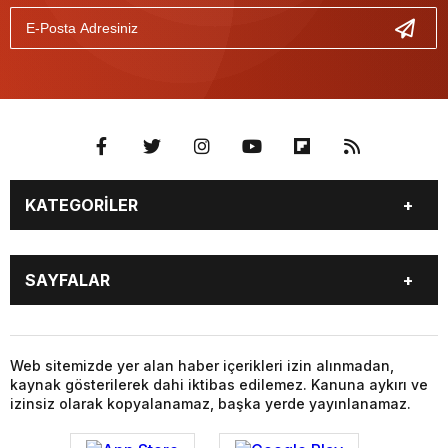
KATEGORİLER
BİYOGRAFİLER
DÜNYA
SAYFALAR
EĞİTİM
EKONOMİ
FOTO GALERİ
Genel
BİYOGRAFİLER
DÜNYA
GÜNDEM
KÜLTÜR SANAT
EĞİTİM
EKONOMİ
Web sitemizde yer alan haber içerikleri izin alınmadan,
MAGAZİN
SAĞLIK
kaynak gösterilerek dahi iktibas edilemez. Kanuna aykırı ve
FOTO GALERİ
Genel
SİYASET
SPOR
izinsiz olarak kopyalanamaz, başka yerde yayınlanamaz.
GÜNDEM
KÜLTÜR SANAT
TEKNOLOJİ
VİDEO GALERİ
MAGAZİN
SAĞLIK