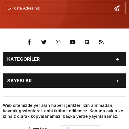
KATEGORİLER
BİYOGRAFİLER
DÜNYA
SAYFALAR
EĞİTİM
EKONOMİ
FOTO GALERİ
Genel
BİYOGRAFİLER
DÜNYA
GÜNDEM
KÜLTÜR SANAT
EĞİTİM
EKONOMİ
Web sitemizde yer alan haber içerikleri izin alınmadan,
MAGAZİN
SAĞLIK
kaynak gösterilerek dahi iktibas edilemez. Kanuna aykırı ve
FOTO GALERİ
Genel
SİYASET
SPOR
izinsiz olarak kopyalanamaz, başka yerde yayınlanamaz.
GÜNDEM
KÜLTÜR SANAT
TEKNOLOJİ
VİDEO GALERİ
MAGAZİN
SAĞLIK