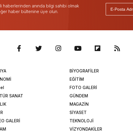
 haberlerinden anında bilgi sahibi olmak
 eğer haber bültenine üye olun.
NYA
BİYOGRAFİLER
ONOMİ
EĞİTİM
el
FOTO GALERİ
TÜR SANAT
GÜNDEM
LIK
MAGAZİN
OR
SİYASET
EO GALERİ
TEKNOLOJİ
ŞAM
VİZYONDAKİLER