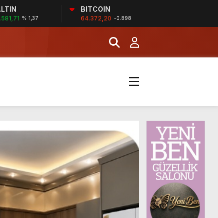
LTIN
BITCOIN
.581,71
64.372,20
% 1,37
-0.898