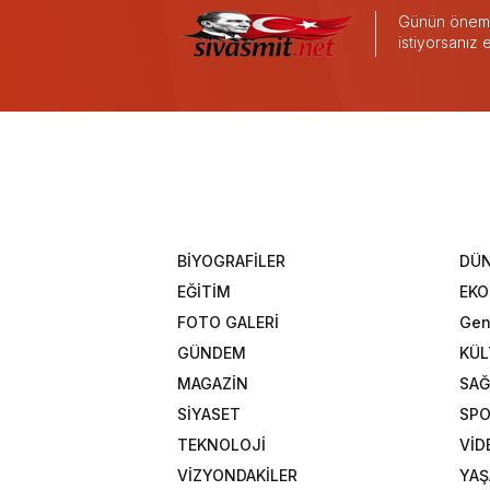
Günün önemli
istiyorsanız
BİYOGRAFİLER
DÜ
EĞİTİM
EK
FOTO GALERİ
Gen
GÜNDEM
KÜL
MAGAZİN
SAĞ
SİYASET
SP
TEKNOLOJİ
VİD
VİZYONDAKİLER
YA