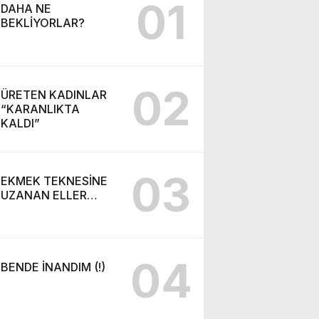
01
DAHA NE
BEKLİYORLAR?
02
ÜRETEN KADINLAR
“KARANLIKTA
KALDI”
03
EKMEK TEKNESİNE
UZANAN ELLER…
04
BENDE İNANDIM (!)