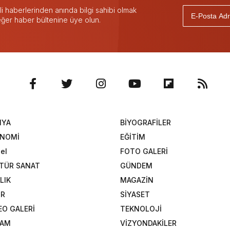
 haberlerinden anında bilgi sahibi olmak
 eğer haber bültenine üye olun.
NYA
BİYOGRAFİLER
ONOMİ
EĞİTİM
el
FOTO GALERİ
TÜR SANAT
GÜNDEM
LIK
MAGAZİN
OR
SİYASET
EO GALERİ
TEKNOLOJİ
ŞAM
VİZYONDAKİLER