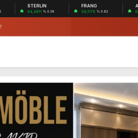
STERLIN
FRANG
A
LÜL’DÜR!
64,4811
59,1179
6
2
% 0.38
% 0.82
?
ÜRETEN KADINLAR “KARANLIKTA KALDI”
ANAN ELLER…
 BELEDİYEDE
OR DA KORUNUYOR MU?
 “PİŞTİ” YAPTI!
DAHA NE KADAR?
E?
LÜL’DÜR!
?