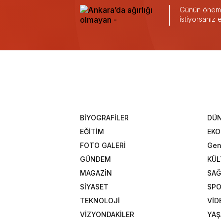
Günün önemli
istiyorsanız
BİYOGRAFİLER
DÜ
EĞİTİM
EK
FOTO GALERİ
Gen
GÜNDEM
KÜL
MAGAZİN
SAĞ
SİYASET
SP
TEKNOLOJİ
VİD
VİZYONDAKİLER
YA