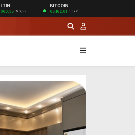
LTIN
BITCOIN
.660,55
65.162,61
% 2,59
0.022