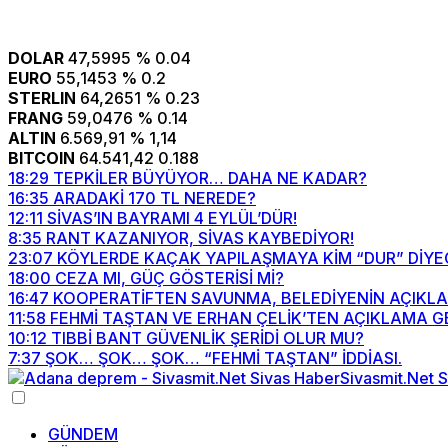
DOLAR
47,5995
% 0.04
EURO
55,1453
% 0.2
STERLIN
64,2651
% 0.23
FRANG
59,0476
% 0.14
ALTIN
6.569,91
% 1,14
BITCOIN
64.541,42
0.188
18:29
TEPKİLER BÜYÜYOR… DAHA NE KADAR?
16:35
ARADAKİ 170 TL NEREDE?
12:11
SİVAS’IN BAYRAMI 4 EYLÜL’DÜR!
8:35
RANT KAZANIYOR, SİVAS KAYBEDİYOR!
23:07
KÖYLERDE KAÇAK YAPILAŞMAYA KİM “DUR” DİYE
18:00
CEZA MI, GÜÇ GÖSTERİSİ Mİ?
16:47
KOOPERATİFTEN SAVUNMA, BELEDİYENİN AÇIKLA
11:58
FEHMİ TAŞTAN VE ERHAN ÇELİK’TEN AÇIKLAMA GEL
10:12
TIBBİ BANT GÜVENLİK ŞERİDİ OLUR MU?
7:37
ŞOK… ŞOK… ŞOK… “FEHMİ TAŞTAN” İDDİASI.
GÜNDEM