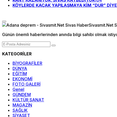
RANT KAZANIYOR, SİVAS KAYBEDİYOR!
04
KÖYLERDE KAÇAK YAPILAŞMAYA KİM “DUR” DİY
Günün önemli haberlerinden anında bilgi sahibi olmak istiy
KATEGORİLER
BİYOGRAFİLER
DÜNYA
EĞİTİM
EKONOMİ
FOTO GALERİ
Genel
GÜNDEM
KÜLTÜR SANAT
MAGAZİN
SAĞLIK
SİYASET