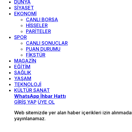
DÜNYA
SİYASET
EKONOMİ
CANLI BORSA
HİSSELER
PARİTELER
SPOR
CANLI SONUÇLAR
PUAN DURUMU
FİKSTÜR
MAGAZİN
EĞİTİM
SAĞLIK
YAŞAM
TEKNOLOJİ
KÜLTÜR SANAT
WhatsApp İhbar Hattı
GİRİŞ YAP
ÜYE OL
Web sitemizde yer alan haber içerikleri izin alınmad
yayınlanamaz.