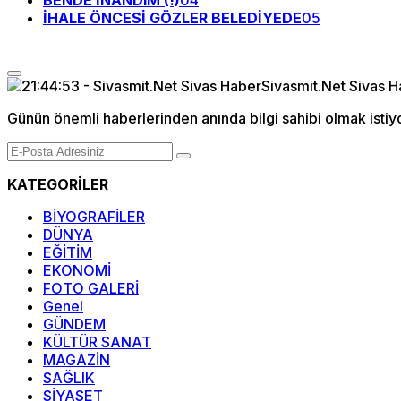
BENDE İNANDIM (!)
04
İHALE ÖNCESİ GÖZLER BELEDİYEDE
05
Günün önemli haberlerinden anında bilgi sahibi olmak istiy
KATEGORİLER
BİYOGRAFİLER
DÜNYA
EĞİTİM
EKONOMİ
FOTO GALERİ
Genel
GÜNDEM
KÜLTÜR SANAT
MAGAZİN
SAĞLIK
SİYASET