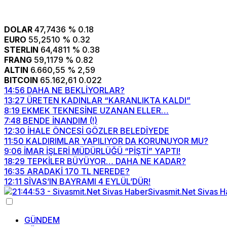
DOLAR
47,7436
% 0.18
EURO
55,2510
% 0.32
STERLIN
64,4811
% 0.38
FRANG
59,1179
% 0.82
ALTIN
6.660,55
% 2,59
BITCOIN
65.162,61
0.022
14:56
DAHA NE BEKLİYORLAR?
13:27
ÜRETEN KADINLAR “KARANLIKTA KALDI”
8:19
EKMEK TEKNESİNE UZANAN ELLER…
7:48
BENDE İNANDIM (!)
12:30
İHALE ÖNCESİ GÖZLER BELEDİYEDE
11:50
KALDIRIMLAR YAPILIYOR DA KORUNUYOR MU?
9:06
İMAR İŞLERİ MÜDÜRLÜĞÜ “PİŞTİ” YAPTI!
18:29
TEPKİLER BÜYÜYOR… DAHA NE KADAR?
16:35
ARADAKİ 170 TL NEREDE?
12:11
SİVAS’IN BAYRAMI 4 EYLÜL’DÜR!
GÜNDEM