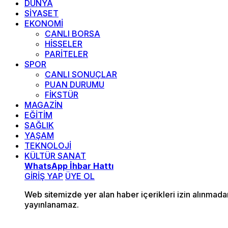
DÜNYA
SİYASET
EKONOMİ
CANLI BORSA
HİSSELER
PARİTELER
SPOR
CANLI SONUÇLAR
PUAN DURUMU
FİKSTÜR
MAGAZİN
EĞİTİM
SAĞLIK
YAŞAM
TEKNOLOJİ
KÜLTÜR SANAT
WhatsApp İhbar Hattı
GİRİŞ YAP
ÜYE OL
Web sitemizde yer alan haber içerikleri izin alınmad
yayınlanamaz.