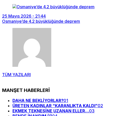
25 Mayıs 2026 - 21:44
Osmaniye’de 4.2 büyüklüğünde deprem
TÜM YAZILARI
MANŞET HABERLERİ
DAHA NE BEKLİYORLAR?
01
ÜRETEN KADINLAR “KARANLIKTA KALDI”
02
EKMEK TEKNESİNE UZANAN ELLER…
03