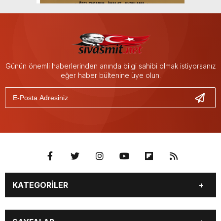
Günün önemli haberlerinden anında bilgi sahibi olmak istiyorsanız
eğer haber bültenine üye olun.
KATEGORİLER
BİYOGRAFİLER
DÜNYA