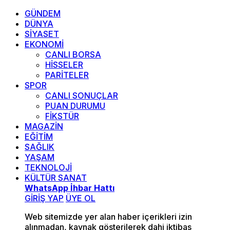
GÜNDEM
DÜNYA
SİYASET
EKONOMİ
CANLI BORSA
HİSSELER
PARİTELER
SPOR
CANLI SONUÇLAR
PUAN DURUMU
FİKSTÜR
MAGAZİN
EĞİTİM
SAĞLIK
YAŞAM
TEKNOLOJİ
KÜLTÜR SANAT
WhatsApp İhbar Hattı
GİRİŞ YAP
ÜYE OL
Web sitemizde yer alan haber içerikleri izin
alınmadan, kaynak gösterilerek dahi iktibas