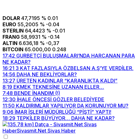
DOLAR
47,7195
% 0.01
EURO
55,2005
% -0.04
STERLIN
64,4423
% -0.01
FRANG
58,9931
% -0.14
ALTIN
6.636,18
% -0,37
BITCOIN
65.000,00
0.248
17:42
GURBETÇİ BULUŞMALARI’NDA HARCANAN PARA
NE KADAR?
16:21
3 KAT FAZLASIYLA ÖZBELSAN A.Ş’YE VERDİLER.
14:56
DAHA NE BEKLİYORLAR?
13:27
ÜRETEN KADINLAR “KARANLIKTA KALDI”
8:19
EKMEK TEKNESİNE UZANAN ELLER…
7:48
BENDE İNANDIM (!)
12:30
İHALE ÖNCESİ GÖZLER BELEDİYEDE
11:50
KALDIRIMLAR YAPILIYOR DA KORUNUYOR MU?
9:06
İMAR İŞLERİ MÜDÜRLÜĞÜ “PİŞTİ” YAPTI!
18:29
TEPKİLER BÜYÜYOR… DAHA NE KADAR?