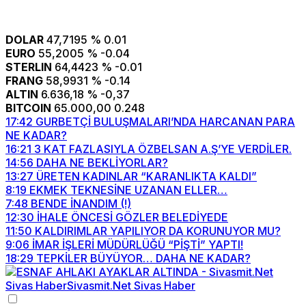
DOLAR
47,7195
% 0.01
EURO
55,2005
% -0.04
STERLIN
64,4423
% -0.01
FRANG
58,9931
% -0.14
ALTIN
6.636,18
% -0,37
BITCOIN
65.000,00
0.248
17:42
GURBETÇİ BULUŞMALARI’NDA HARCANAN PARA
NE KADAR?
16:21
3 KAT FAZLASIYLA ÖZBELSAN A.Ş’YE VERDİLER.
14:56
DAHA NE BEKLİYORLAR?
13:27
ÜRETEN KADINLAR “KARANLIKTA KALDI”
8:19
EKMEK TEKNESİNE UZANAN ELLER…
7:48
BENDE İNANDIM (!)
12:30
İHALE ÖNCESİ GÖZLER BELEDİYEDE
11:50
KALDIRIMLAR YAPILIYOR DA KORUNUYOR MU?
9:06
İMAR İŞLERİ MÜDÜRLÜĞÜ “PİŞTİ” YAPTI!
18:29
TEPKİLER BÜYÜYOR… DAHA NE KADAR?