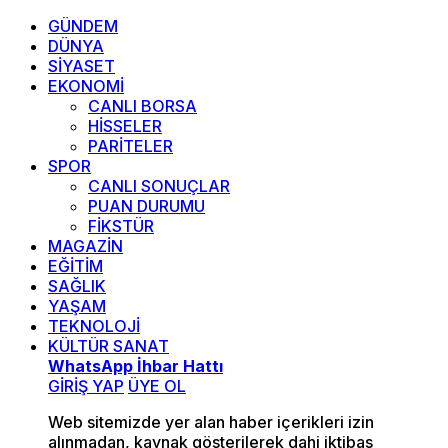
GÜNDEM
DÜNYA
SİYASET
EKONOMİ
CANLI BORSA
HİSSELER
PARİTELER
SPOR
CANLI SONUÇLAR
PUAN DURUMU
FİKSTÜR
MAGAZİN
EĞİTİM
SAĞLIK
YAŞAM
TEKNOLOJİ
KÜLTÜR SANAT
WhatsApp İhbar Hattı
GİRİŞ YAP
ÜYE OL
Web sitemizde yer alan haber içerikleri izin
alınmadan, kaynak gösterilerek dahi iktibas