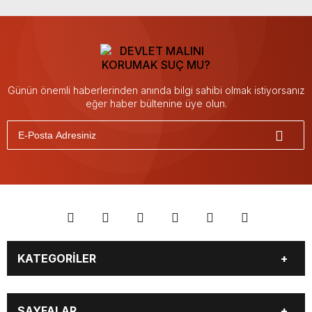
Günün önemli haberlerinden anında bilgi sahibi olmak istiyorsanız
eğer haber bültenine üye olun.
KATEGORİLER
BİYOGRAFİLER
DÜNYA
SAYFALAR