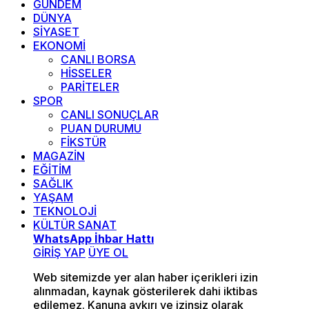
GÜNDEM
DÜNYA
SİYASET
EKONOMİ
CANLI BORSA
HİSSELER
PARİTELER
SPOR
CANLI SONUÇLAR
PUAN DURUMU
FİKSTÜR
MAGAZİN
EĞİTİM
SAĞLIK
YAŞAM
TEKNOLOJİ
KÜLTÜR SANAT
WhatsApp İhbar Hattı
GİRİŞ YAP
ÜYE OL
Web sitemizde yer alan haber içerikleri izin
alınmadan, kaynak gösterilerek dahi iktibas
edilemez. Kanuna aykırı ve izinsiz olarak