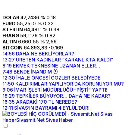
DOLAR
47,7436
% 0.18
EURO
55,2510
% 0.32
STERLIN
64,4811
% 0.38
FRANG
59,1179
% 0.82
ALTIN
6.660,55
% 2,59
BITCOIN
64.893,83
-0.169
14:56
DAHA NE BEKLİYORLAR?
13:27
ÜRETEN KADINLAR “KARANLIKTA KALDI”
8:19
EKMEK TEKNESİNE UZANAN ELLER…
7:48
BENDE İNANDIM (!)
12:30
İHALE ÖNCESİ GÖZLER BELEDİYEDE
11:50
KALDIRIMLAR YAPILIYOR DA KORUNUYOR MU?
9:06
İMAR İŞLERİ MÜDÜRLÜĞÜ “PİŞTİ” YAPTI!
18:29
TEPKİLER BÜYÜYOR… DAHA NE KADAR?
16:35
ARADAKİ 170 TL NEREDE?
12:11
SİVAS’IN BAYRAMI 4 EYLÜL’DÜR!