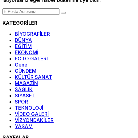
istiyorsanız eğer haber bültenine üye olun.
KATEGORİLER
BİYOGRAFİLER
DÜNYA
EĞİTİM
EKONOMİ
FOTO GALERİ
Genel
GÜNDEM
KÜLTÜR SANAT
MAGAZİN
SAĞLIK
SİYASET
SPOR
TEKNOLOJİ
VİDEO GALERİ
VİZYONDAKİLER
YAŞAM
SAYFALAR