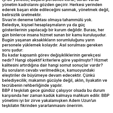
yönetim kadrolarını gözden geçirir. Herkesi yerinden
ederek başarı elde edileceğini sanmak, yönetmek değil,
belirsizlik üretmektir.
Sivas’ın deneme tahtası olmaya tahammülü yok.
Belediye, kişisel hesaplaşmaların ya da güç
gösterilerinin yapılacağı bir kurum değildir. Burası, her
gün binlerce insana hizmet sunan bir kamu kuruluşudur.
Bugün yaşanan aksaklıkların sorumluluğunu yarın
personele yüklemek kolaydır. Asıl sorulması gereken
soru şudur:
Bu kadar kapsamlı görev değişikliklerinin gerekçesi
nedir? Hangi objektif kriterlere göre yapılmıştır? Hizmet
kalitesini artırdığına dair hangi somut sonuçlar vardır?
Bu soruların cevabı verilmedikçe, kamuoyundaki
eleştiriler de büyümeye devam edecektir. Çünkü
belediyecilik; makamın gücüyle değil, aklın, liyakatin ve
tecrübenin rehberliğinde yapılır.
BBP il teşkilatı gece gündüz çalışıyor olsada bu durum
karşısında her zaman kadük kalmaya mahkum edilir. BBP
yönetimi iyi bir zirve yakalamışken Adem Uzun’un
teşkilatın fikrinden yararlanmasını öneririm.