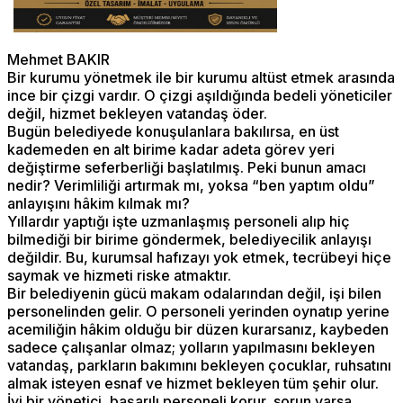
Mehmet BAKIR
Bir kurumu yönetmek ile bir kurumu altüst etmek arasında
ince bir çizgi vardır. O çizgi aşıldığında bedeli yöneticiler
değil, hizmet bekleyen vatandaş öder.
Bugün belediyede konuşulanlara bakılırsa, en üst
kademeden en alt birime kadar adeta görev yeri
değiştirme seferberliği başlatılmış. Peki bunun amacı
nedir? Verimliliği artırmak mı, yoksa “ben yaptım oldu”
anlayışını hâkim kılmak mı?
Yıllardır yaptığı işte uzmanlaşmış personeli alıp hiç
bilmediği bir birime göndermek, belediyecilik anlayışı
değildir. Bu, kurumsal hafızayı yok etmek, tecrübeyi hiçe
saymak ve hizmeti riske atmaktır.
Bir belediyenin gücü makam odalarından değil, işi bilen
personelinden gelir. O personeli yerinden oynatıp yerine
acemiliğin hâkim olduğu bir düzen kurarsanız, kaybeden
sadece çalışanlar olmaz; yolların yapılmasını bekleyen
vatandaş, parkların bakımını bekleyen çocuklar, ruhsatını
almak isteyen esnaf ve hizmet bekleyen tüm şehir olur.
İyi bir yönetici, başarılı personeli korur, sorun varsa