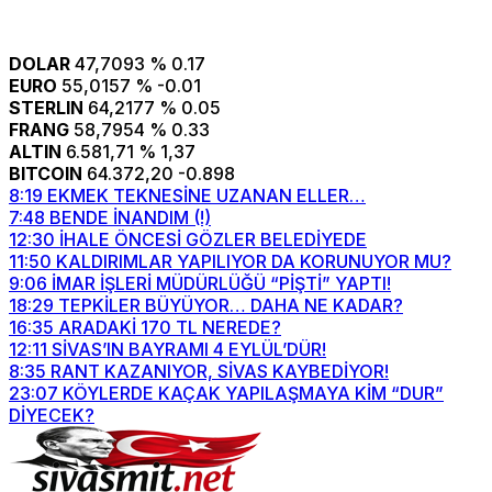
DOLAR
47,7093
% 0.17
EURO
55,0157
% -0.01
STERLIN
64,2177
% 0.05
FRANG
58,7954
% 0.33
ALTIN
6.581,71
% 1,37
BITCOIN
64.372,20
-0.898
8:19
EKMEK TEKNESİNE UZANAN ELLER…
7:48
BENDE İNANDIM (!)
12:30
İHALE ÖNCESİ GÖZLER BELEDİYEDE
11:50
KALDIRIMLAR YAPILIYOR DA KORUNUYOR MU?
9:06
İMAR İŞLERİ MÜDÜRLÜĞÜ “PİŞTİ” YAPTI!
18:29
TEPKİLER BÜYÜYOR… DAHA NE KADAR?
16:35
ARADAKİ 170 TL NEREDE?
12:11
SİVAS’IN BAYRAMI 4 EYLÜL’DÜR!
8:35
RANT KAZANIYOR, SİVAS KAYBEDİYOR!
23:07
KÖYLERDE KAÇAK YAPILAŞMAYA KİM “DUR”
DİYECEK?