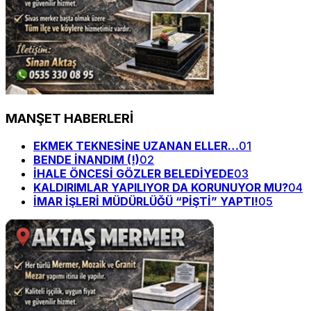
MANŞET HABERLERİ
EKMEK TEKNESİNE UZANAN ELLER…
01
BENDE İNANDIM (!)
02
İHALE ÖNCESİ GÖZLER BELEDİYEDE
03
KALDIRIMLAR YAPILIYOR DA KORUNUYOR MU?
04
İMAR İŞLERİ MÜDÜRLÜĞÜ “PİŞTİ” YAPTI!
05