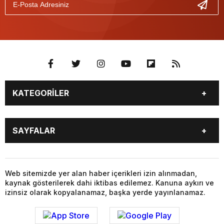
KATEGORİLER
BİYOGRAFİLER
DÜNYA
SAYFALAR
EĞİTİM
EKONOMİ
FOTO GALERİ
Genel
BİYOGRAFİLER
DÜNYA
GÜNDEM
KÜLTÜR SANAT
EĞİTİM
EKONOMİ
Web sitemizde yer alan haber içerikleri izin alınmadan,
MAGAZİN
SAĞLIK
kaynak gösterilerek dahi iktibas edilemez. Kanuna aykırı ve
FOTO GALERİ
Genel
SİYASET
SPOR
izinsiz olarak kopyalanamaz, başka yerde yayınlanamaz.
GÜNDEM
KÜLTÜR SANAT
TEKNOLOJİ
VİDEO GALERİ
MAGAZİN
SAĞLIK
VİZYONDAKİLER
YAŞAM