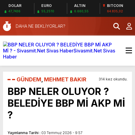
DOLAR
EURO
ALTIN
BITCOIN
47,7436
55,2510
6.660,55
64.835,02
DAHA NE BEKLİYORLAR?
GÜNDEM
,
MEHMET BAKIR
314 kez okundu.
BBP NELER OLUYOR ?
BELEDİYE BBP Mİ AKP Mİ
?
Yayınlanma Tarihi :
03 Temmuz 2026 - 9:57