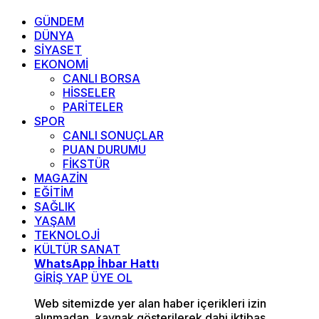
GÜNDEM
DÜNYA
SİYASET
EKONOMİ
CANLI BORSA
HİSSELER
PARİTELER
SPOR
CANLI SONUÇLAR
PUAN DURUMU
FİKSTÜR
MAGAZİN
EĞİTİM
SAĞLIK
YAŞAM
TEKNOLOJİ
KÜLTÜR SANAT
WhatsApp İhbar Hattı
GİRİŞ YAP
ÜYE OL
Web sitemizde yer alan haber içerikleri izin
alınmadan, kaynak gösterilerek dahi iktibas