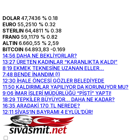
DOLAR
47,7436
% 0.18
EURO
55,2510
% 0.32
STERLIN
64,4811
% 0.38
FRANG
59,1179
% 0.82
ALTIN
6.660,55
% 2,59
BITCOIN
64.893,83
-0.169
14:56
DAHA NE BEKLİYORLAR?
13:27
ÜRETEN KADINLAR “KARANLIKTA KALDI”
8:19
EKMEK TEKNESİNE UZANAN ELLER…
7:48
BENDE İNANDIM (!)
12:30
İHALE ÖNCESİ GÖZLER BELEDİYEDE
11:50
KALDIRIMLAR YAPILIYOR DA KORUNUYOR MU?
9:06
İMAR İŞLERİ MÜDÜRLÜĞÜ “PİŞTİ” YAPTI!
18:29
TEPKİLER BÜYÜYOR… DAHA NE KADAR?
16:35
ARADAKİ 170 TL NEREDE?
12:11
SİVAS’IN BAYRAMI 4 EYLÜL’DÜR!