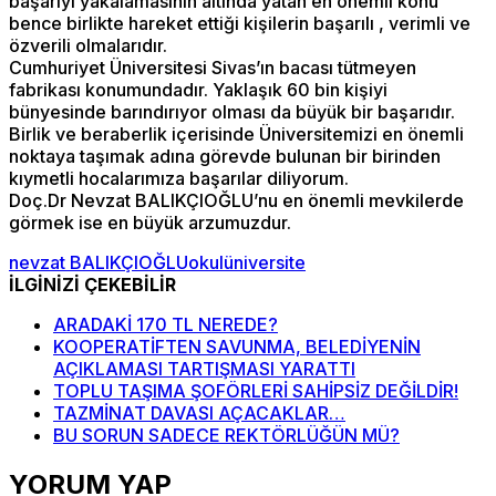
başarıyı yakalamasının altında yatan en önemli konu
bence birlikte hareket ettiği kişilerin başarılı , verimli ve
özverili olmalarıdır.
Cumhuriyet Üniversitesi Sivas’ın bacası tütmeyen
fabrikası konumundadır. Yaklaşık 60 bin kişiyi
bünyesinde barındırıyor olması da büyük bir başarıdır.
Birlik ve beraberlik içerisinde Üniversitemizi en önemli
noktaya taşımak adına görevde bulunan bir birinden
kıymetli hocalarımıza başarılar diliyorum.
Doç.Dr Nevzat BALIKÇIOĞLU’nu en önemli mevkilerde
görmek ise en büyük arzumuzdur.
nevzat BALIKÇIOĞLU
okul
üniversite
İLGİNİZİ ÇEKEBİLİR
ARADAKİ 170 TL NEREDE?
KOOPERATİFTEN SAVUNMA, BELEDİYENİN
AÇIKLAMASI TARTIŞMASI YARATTI
TOPLU TAŞIMA ŞOFÖRLERİ SAHİPSİZ DEĞİLDİR!
TAZMİNAT DAVASI AÇACAKLAR…
BU SORUN SADECE REKTÖRLÜĞÜN MÜ?
YORUM YAP