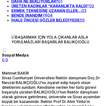
DAHA NE BEKLİYORLAR?
01
ÜRETEN KADINLAR “KARANLIKTA KALDI”
02
EKMEK TEKNESİNE UZANAN ELLER…
03
BENDE İNANDIM (!)
04
İHALE ÖNCESİ GÖZLER BELEDİYEDE
05
Sosyal Medya
0
0
Mehmet BAKIR
Sivas Cumhuriyet Üniversitesi Rektör danışmanı Doç.Dr
Nevzat BALIKÇIOĞLU’nu ziyaret edip hayırlı olsun
dileklerimi sundum. Kendisine verilen her türlü görevi
başarıyla yürüten BALIKÇIOĞLU’nun Rektör danışmanı
olarak göreve getirilmesi, üniversite ve Sivas açısından
büyük bir kazanımdır. Rektör Prof Dr Alim Yıldız’ın