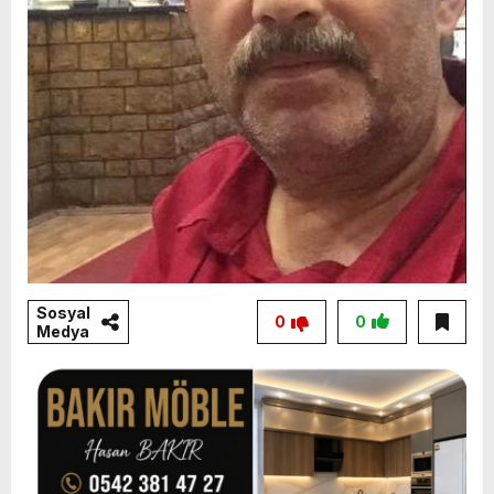
Sosyal
0
0
Medya