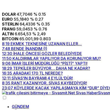
DOLAR
47,7046
% 0.15
EURO
55,1840
% 0.27
STERLIN
64,4336
% 0.35
FRANG
59,0453
% 0.76
ALTIN
6.654,53
% 2,49
BITCOIN
65.001,99
0.803
8:19
EKMEK TEKNESİNE UZANAN ELLER…
7:48
BENDE İNANDIM (!)
12:30
İHALE ÖNCESİ GÖZLER BELEDİYEDE
11:50
KALDIRIMLAR YAPILIYOR DA KORUNUYOR MU?
9:06
İMAR İŞLERİ MÜDÜRLÜĞÜ “PİŞTİ” YAPTI!
18:29
TEPKİLER BÜYÜYOR… DAHA NE KADAR?
16:35
ARADAKİ 170 TL NEREDE?
12:11
SİVAS’IN BAYRAMI 4 EYLÜL’DÜR!
8:35
RANT KAZANIYOR, SİVAS KAYBEDİYOR!
23:07
KÖYLERDE KAÇAK YAPILAŞMAYA KİM “DUR” DİYE
GÜNDEM