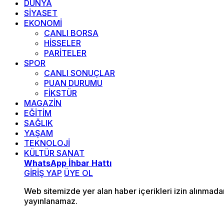
DÜNYA
SİYASET
EKONOMİ
CANLI BORSA
HİSSELER
PARİTELER
SPOR
CANLI SONUÇLAR
PUAN DURUMU
FİKSTÜR
MAGAZİN
EĞİTİM
SAĞLIK
YAŞAM
TEKNOLOJİ
KÜLTÜR SANAT
WhatsApp İhbar Hattı
GİRİŞ YAP
ÜYE OL
Web sitemizde yer alan haber içerikleri izin alınmad
yayınlanamaz.