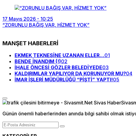
17 Mayıs 2026 - 10:25
“ZORUNLU BAĞIŞ VAR, HİZMET YOK”
MANŞET HABERLERİ
EKMEK TEKNESİNE UZANAN ELLER…
01
BENDE İNANDIM (!)
02
İHALE ÖNCESİ GÖZLER BELEDİYEDE
03
KALDIRIMLAR YAPILIYOR DA KORUNUYOR MU?
04
İMAR İŞLERİ MÜDÜRLÜĞÜ “PİŞTİ” YAPTI!
05
Günün önemli haberlerinden anında bilgi sahibi olmak istiy