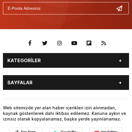
KATEGORİLER
BİYOGRAFİLER
DÜNYA
SAYFALAR
EĞİTİM
EKONOMİ
FOTO GALERİ
Genel
BİYOGRAFİLER
DÜNYA
GÜNDEM
KÜLTÜR SANAT
EĞİTİM
EKONOMİ
Web sitemizde yer alan haber içerikleri izin alınmadan,
MAGAZİN
SAĞLIK
kaynak gösterilerek dahi iktibas edilemez. Kanuna aykırı ve
FOTO GALERİ
Genel
SİYASET
SPOR
izinsiz olarak kopyalanamaz, başka yerde yayınlanamaz.
GÜNDEM
KÜLTÜR SANAT
TEKNOLOJİ
VİDEO GALERİ
MAGAZİN
SAĞLIK