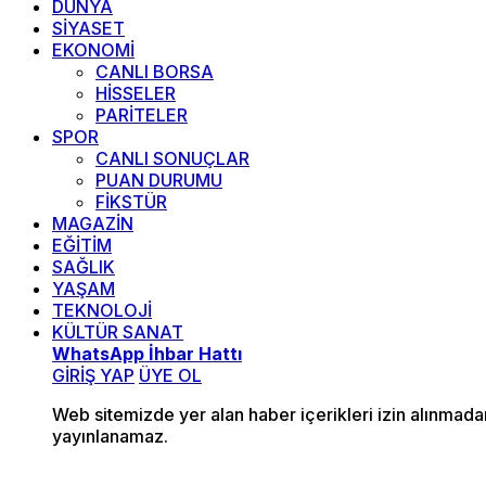
DÜNYA
SİYASET
EKONOMİ
CANLI BORSA
HİSSELER
PARİTELER
SPOR
CANLI SONUÇLAR
PUAN DURUMU
FİKSTÜR
MAGAZİN
EĞİTİM
SAĞLIK
YAŞAM
TEKNOLOJİ
KÜLTÜR SANAT
WhatsApp İhbar Hattı
GİRİŞ YAP
ÜYE OL
Web sitemizde yer alan haber içerikleri izin alınmad
yayınlanamaz.