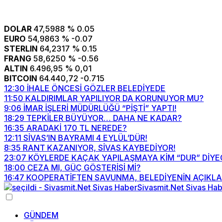
DOLAR
47,5988
% 0.05
EURO
54,9863
% -0.07
STERLIN
64,2317
% 0.15
FRANG
58,6250
% -0.56
ALTIN
6.496,95
% 0,01
BITCOIN
64.440,72
-0.715
12:30
İHALE ÖNCESİ GÖZLER BELEDİYEDE
11:50
KALDIRIMLAR YAPILIYOR DA KORUNUYOR MU?
9:06
İMAR İŞLERİ MÜDÜRLÜĞÜ “PİŞTİ” YAPTI!
18:29
TEPKİLER BÜYÜYOR… DAHA NE KADAR?
16:35
ARADAKİ 170 TL NEREDE?
12:11
SİVAS’IN BAYRAMI 4 EYLÜL’DÜR!
8:35
RANT KAZANIYOR, SİVAS KAYBEDİYOR!
23:07
KÖYLERDE KAÇAK YAPILAŞMAYA KİM “DUR” DİYE
18:00
CEZA MI, GÜÇ GÖSTERİSİ Mİ?
16:47
KOOPERATİFTEN SAVUNMA, BELEDİYENİN AÇIKLA
GÜNDEM