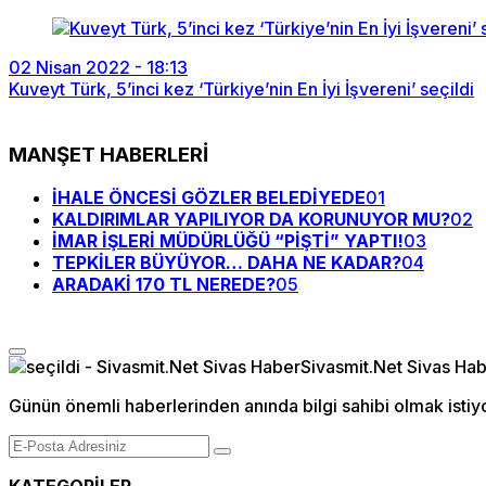
02 Nisan 2022 - 18:13
Kuveyt Türk, 5’inci kez ‘Türkiye’nin En İyi İşvereni’ seçildi
MANŞET HABERLERİ
İHALE ÖNCESİ GÖZLER BELEDİYEDE
01
KALDIRIMLAR YAPILIYOR DA KORUNUYOR MU?
02
İMAR İŞLERİ MÜDÜRLÜĞÜ “PİŞTİ” YAPTI!
03
TEPKİLER BÜYÜYOR… DAHA NE KADAR?
04
ARADAKİ 170 TL NEREDE?
05
Günün önemli haberlerinden anında bilgi sahibi olmak istiy