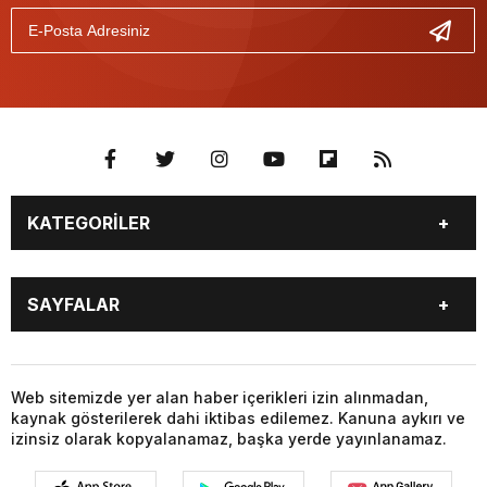
KATEGORİLER
BİYOGRAFİLER
DÜNYA
SAYFALAR
EĞİTİM
EKONOMİ
FOTO GALERİ
Genel
BİYOGRAFİLER
DÜNYA
GÜNDEM
KÜLTÜR SANAT
EĞİTİM
EKONOMİ
Web sitemizde yer alan haber içerikleri izin alınmadan,
MAGAZİN
SAĞLIK
kaynak gösterilerek dahi iktibas edilemez. Kanuna aykırı ve
FOTO GALERİ
Genel
SİYASET
SPOR
izinsiz olarak kopyalanamaz, başka yerde yayınlanamaz.
GÜNDEM
KÜLTÜR SANAT
TEKNOLOJİ
VİDEO GALERİ
MAGAZİN
SAĞLIK