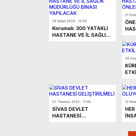
31 Oca
29 Şubat 2024 - 12:05
ÖNE
Korumalı: 300 YATAKLI
HAS
HASTANE VE İL SAĞLIK
ÖNL
MÜDÜRLÜĞÜ BİNASI
YAPILACAK
26 Oca
KÜR
ETKİ
07 Temmuz 2023 - 11:40
12 Nis
SİVAS DEVLET
HER 
HASTANESİ
İNS
GELİŞTİRİLMELİ