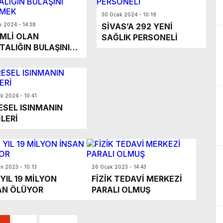
30 Ocak 2024 - 10:19
k 2024 - 14:38
SİVAS’A 292 YENİ
MLİ OLAN
SAĞLIK PERSONELİ
TALIĞIN BULAŞINI
EMEK
k 2024 - 10:41
ESEL ISINMANIN
LERİ
an 2023 - 10:13
26 Ocak 2023 - 14:43
YIL 19 MİLYON
FİZİK TEDAVİ MERKEZİ
AN ÖLÜYOR
PARALI OLMUŞ