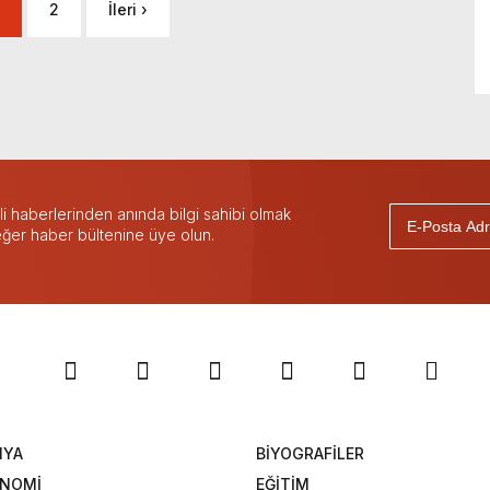
2
İleri ›
 haberlerinden anında bilgi sahibi olmak
 eğer haber bültenine üye olun.
NYA
BİYOGRAFİLER
ONOMİ
EĞİTİM