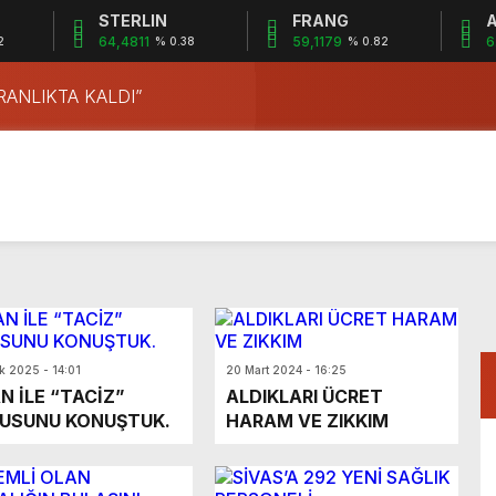
STERLIN
FRANG
A
S KAYBEDİYOR!
64,4811
59,1179
6
2
% 0.38
% 0.82
ÜRETEN KADINLAR “KARANLIKTA KALDI”
ANAN ELLER…
 BELEDİYEDE
OR DA KORUNUYOR MU?
 “PİŞTİ” YAPTI!
DAHA NE KADAR?
E?
LÜL’DÜR!
k 2025 - 14:01
20 Mart 2024 - 16:25
S KAYBEDİYOR!
N İLE “TACİZ”
ALDIKLARI ÜCRET
ÜRETEN KADINLAR “KARANLIKTA KALDI”
USUNU KONUŞTUK.
HARAM VE ZIKKIM