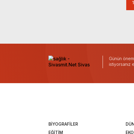
1
Günün önemli
istiyorsanız
BİYOGRAFİLER
DÜ
EĞİTİM
EK