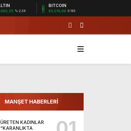
LTIN
BITCOIN
.660,55
65.019,99
% 2,59
0.193
MANŞET HABERLERİ
01
ÜRETEN KADINLAR
“KARANLIKTA