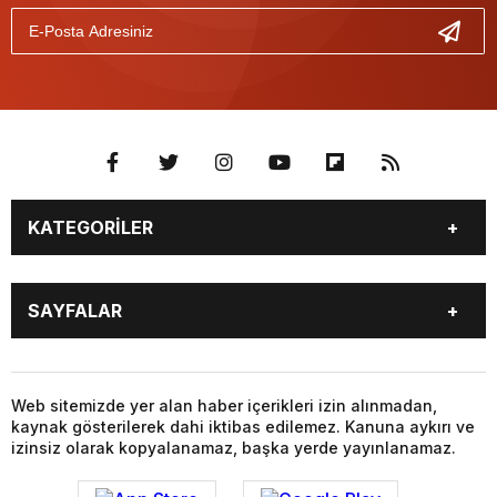
KATEGORİLER
BİYOGRAFİLER
DÜNYA
SAYFALAR
EĞİTİM
EKONOMİ
FOTO GALERİ
Genel
BİYOGRAFİLER
DÜNYA
GÜNDEM
KÜLTÜR SANAT
EĞİTİM
EKONOMİ
Web sitemizde yer alan haber içerikleri izin alınmadan,
MAGAZİN
SAĞLIK
kaynak gösterilerek dahi iktibas edilemez. Kanuna aykırı ve
FOTO GALERİ
Genel
SİYASET
SPOR
izinsiz olarak kopyalanamaz, başka yerde yayınlanamaz.
GÜNDEM
KÜLTÜR SANAT
TEKNOLOJİ
VİDEO GALERİ
MAGAZİN
SAĞLIK