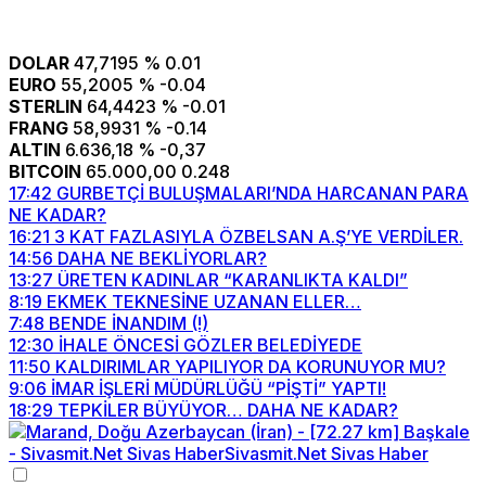
DOLAR
47,7195
% 0.01
EURO
55,2005
% -0.04
STERLIN
64,4423
% -0.01
FRANG
58,9931
% -0.14
ALTIN
6.636,18
% -0,37
BITCOIN
65.000,00
0.248
17:42
GURBETÇİ BULUŞMALARI’NDA HARCANAN PARA
NE KADAR?
16:21
3 KAT FAZLASIYLA ÖZBELSAN A.Ş’YE VERDİLER.
14:56
DAHA NE BEKLİYORLAR?
13:27
ÜRETEN KADINLAR “KARANLIKTA KALDI”
8:19
EKMEK TEKNESİNE UZANAN ELLER…
7:48
BENDE İNANDIM (!)
12:30
İHALE ÖNCESİ GÖZLER BELEDİYEDE
11:50
KALDIRIMLAR YAPILIYOR DA KORUNUYOR MU?
9:06
İMAR İŞLERİ MÜDÜRLÜĞÜ “PİŞTİ” YAPTI!
18:29
TEPKİLER BÜYÜYOR… DAHA NE KADAR?