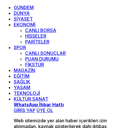
GÜNDEM
DÜNYA
SİYASET
EKONOMİ
CANLI BORSA
HİSSELER
PARİTELER
SPOR
CANLI SONUÇLAR
PUAN DURUMU
FİKSTÜR
MAGAZİN
EĞİTİM
SAĞLIK
YAŞAM
TEKNOLOJİ
KÜLTÜR SANAT
WhatsApp İhbar Hattı
GİRİŞ YAP
ÜYE OL
Web sitemizde yer alan haber içerikleri izin
alınmadan, kaynak gösterilerek dahi iktibas