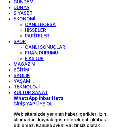
GÜNDEM
DÜNYA
SİYASET
EKONOMİ
CANLI BORSA
HİSSELER
PARİTELER
SPOR
CANLI SONUÇLAR
PUAN DURUMU
FİKSTÜR
MAGAZİN
EĞİTİM
SAĞLIK
YAŞAM
TEKNOLOJİ
KÜLTÜR SANAT
WhatsApp İhbar Hattı
GİRİŞ YAP
ÜYE OL
Web sitemizde yer alan haber içerikleri izin
alınmadan, kaynak gösterilerek dahi iktibas
edilemez. Kanuna aykırı ve izinsiz olarak