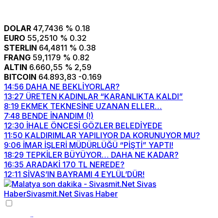
DOLAR
47,7436
% 0.18
EURO
55,2510
% 0.32
STERLIN
64,4811
% 0.38
FRANG
59,1179
% 0.82
ALTIN
6.660,55
% 2,59
BITCOIN
64.893,83
-0.169
14:56
DAHA NE BEKLİYORLAR?
13:27
ÜRETEN KADINLAR “KARANLIKTA KALDI”
8:19
EKMEK TEKNESİNE UZANAN ELLER…
7:48
BENDE İNANDIM (!)
12:30
İHALE ÖNCESİ GÖZLER BELEDİYEDE
11:50
KALDIRIMLAR YAPILIYOR DA KORUNUYOR MU?
9:06
İMAR İŞLERİ MÜDÜRLÜĞÜ “PİŞTİ” YAPTI!
18:29
TEPKİLER BÜYÜYOR… DAHA NE KADAR?
16:35
ARADAKİ 170 TL NEREDE?
12:11
SİVAS’IN BAYRAMI 4 EYLÜL’DÜR!