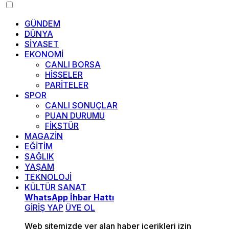
GÜNDEM
DÜNYA
SİYASET
EKONOMİ
CANLI BORSA
HİSSELER
PARİTELER
SPOR
CANLI SONUÇLAR
PUAN DURUMU
FİKSTÜR
MAGAZİN
EĞİTİM
SAĞLIK
YAŞAM
TEKNOLOJİ
KÜLTÜR SANAT
WhatsApp İhbar Hattı
GİRİŞ YAP
ÜYE OL
Web sitemizde yer alan haber içerikleri izin