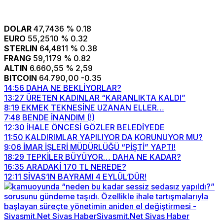
DOLAR
47,7436
% 0.18
EURO
55,2510
% 0.32
STERLIN
64,4811
% 0.38
FRANG
59,1179
% 0.82
ALTIN
6.660,55
% 2,59
BITCOIN
64.790,00
-0.35
14:56
DAHA NE BEKLİYORLAR?
13:27
ÜRETEN KADINLAR “KARANLIKTA KALDI”
8:19
EKMEK TEKNESİNE UZANAN ELLER…
7:48
BENDE İNANDIM (!)
12:30
İHALE ÖNCESİ GÖZLER BELEDİYEDE
11:50
KALDIRIMLAR YAPILIYOR DA KORUNUYOR MU?
9:06
İMAR İŞLERİ MÜDÜRLÜĞÜ “PİŞTİ” YAPTI!
18:29
TEPKİLER BÜYÜYOR… DAHA NE KADAR?
16:35
ARADAKİ 170 TL NEREDE?
12:11
SİVAS’IN BAYRAMI 4 EYLÜL’DÜR!