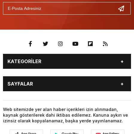
KATEGORİLER
BİYOGRAFİLER
DÜNYA
SAYFALAR
EĞİTİM
EKONOMİ
FOTO GALERİ
Genel
BİYOGRAFİLER
DÜNYA
GÜNDEM
KÜLTÜR SANAT
EĞİTİM
EKONOMİ
Web sitemizde yer alan haber içerikleri izin alınmadan,
MAGAZİN
SAĞLIK
kaynak gösterilerek dahi iktibas edilemez. Kanuna aykırı ve
FOTO GALERİ
Genel
SİYASET
SPOR
izinsiz olarak kopyalanamaz, başka yerde yayınlanamaz.
GÜNDEM
KÜLTÜR SANAT
TEKNOLOJİ
VİDEO GALERİ
MAGAZİN
SAĞLIK