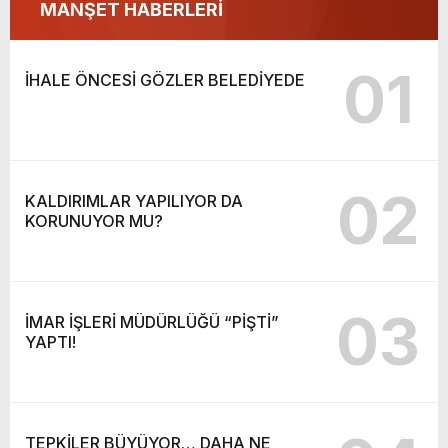
MANŞET HABERLERİ
01
İHALE ÖNCESİ GÖZLER BELEDİYEDE
02
KALDIRIMLAR YAPILIYOR DA
KORUNUYOR MU?
03
İMAR İŞLERİ MÜDÜRLÜĞÜ “PİŞTİ”
YAPTI!
TEPKİLER BÜYÜYOR… DAHA NE