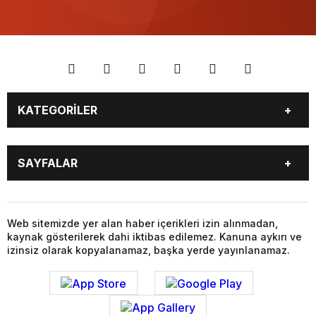
KATEGORİLER
BİYOGRAFİLER
DÜNYA
SAYFALAR
EĞİTİM
EKONOMİ
FOTO GALERİ
Genel
BİYOGRAFİLER
DÜNYA
GÜNDEM
KÜLTÜR SANAT
EĞİTİM
EKONOMİ
Web sitemizde yer alan haber içerikleri izin alınmadan,
MAGAZİN
SAĞLIK
kaynak gösterilerek dahi iktibas edilemez. Kanuna aykırı ve
FOTO GALERİ
Genel
SİYASET
SPOR
izinsiz olarak kopyalanamaz, başka yerde yayınlanamaz.
GÜNDEM
KÜLTÜR SANAT
TEKNOLOJİ
VİDEO GALERİ
MAGAZİN
SAĞLIK
VİZYONDAKİLER
YAŞAM
SİYASET
SPOR