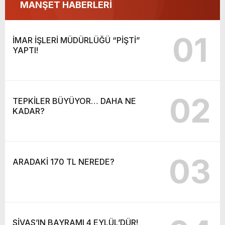
MANŞET HABERLERİ
01
İMAR İŞLERİ MÜDÜRLÜĞÜ “PİŞTİ”
YAPTI!
02
TEPKİLER BÜYÜYOR… DAHA NE
KADAR?
03
ARADAKİ 170 TL NEREDE?
SİVAS’IN BAYRAMI 4 EYLÜL’DÜR!