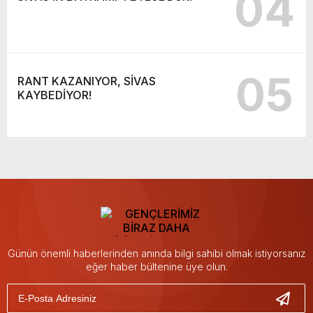
04
05
RANT KAZANIYOR, SİVAS
KAYBEDİYOR!
Günün önemli haberlerinden anında bilgi sahibi olmak istiyorsanız
eğer haber bültenine üye olun.