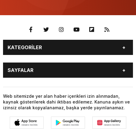
KATEGORİLER
BİYOGRAFİLER
DÜNYA
SAYFALAR
EĞİTİM
EKONOMİ
FOTO GALERİ
Genel
BİYOGRAFİLER
DÜNYA
GÜNDEM
KÜLTÜR SANAT
EĞİTİM
EKONOMİ
Web sitemizde yer alan haber içerikleri izin alınmadan,
MAGAZİN
SAĞLIK
kaynak gösterilerek dahi iktibas edilemez. Kanuna aykırı ve
FOTO GALERİ
Genel
SİYASET
SPOR
izinsiz olarak kopyalanamaz, başka yerde yayınlanamaz.
GÜNDEM
KÜLTÜR SANAT
TEKNOLOJİ
VİDEO GALERİ
MAGAZİN
SAĞLIK
VİZYONDAKİLER
YAŞAM
SİYASET
SPOR