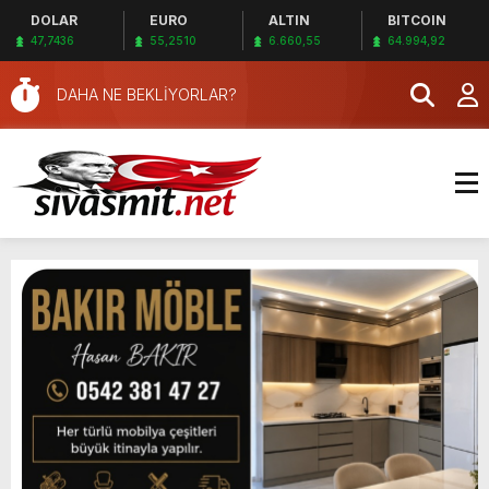
DOLAR
EURO
ALTIN
BITCOIN
47,7436
55,2510
6.660,55
64.994,92
DAHA NE BEKLİYORLAR?