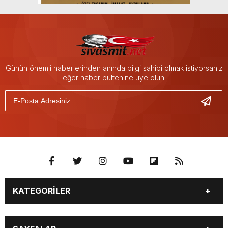
Günün önemli haberlerinden anında bilgi sahibi olmak istiyorsanız
eğer haber bültenine üye olun.
KATEGORİLER
BİYOGRAFİLER
DÜNYA