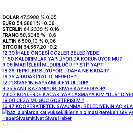
DOLAR
47,5988
% 0.05
EURO
54,9881
% -0.08
STERLIN
64,2339
% 0.16
FRANG
58,6048
% -0.6
ALTIN
6.500,10
% 0,06
BITCOIN
64.567,20
-0.2
12:30
İHALE ÖNCESİ GÖZLER BELEDİYEDE
11:50
KALDIRIMLAR YAPILIYOR DA KORUNUYOR MU?
9:06
İMAR İŞLERİ MÜDÜRLÜĞÜ “PİŞTİ” YAPTI!
18:29
TEPKİLER BÜYÜYOR… DAHA NE KADAR?
16:35
ARADAKİ 170 TL NEREDE?
12:11
SİVAS’IN BAYRAMI 4 EYLÜL’DÜR!
8:35
RANT KAZANIYOR, SİVAS KAYBEDİYOR!
23:07
KÖYLERDE KAÇAK YAPILAŞMAYA KİM “DUR” DİYE
18:00
CEZA MI, GÜÇ GÖSTERİSİ Mİ?
16:47
KOOPERATİFTEN SAVUNMA, BELEDİYENİN AÇIKLA