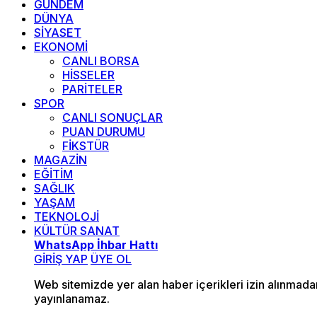
GÜNDEM
DÜNYA
SİYASET
EKONOMİ
CANLI BORSA
HİSSELER
PARİTELER
SPOR
CANLI SONUÇLAR
PUAN DURUMU
FİKSTÜR
MAGAZİN
EĞİTİM
SAĞLIK
YAŞAM
TEKNOLOJİ
KÜLTÜR SANAT
WhatsApp İhbar Hattı
GİRİŞ YAP
ÜYE OL
Web sitemizde yer alan haber içerikleri izin alınmad
yayınlanamaz.