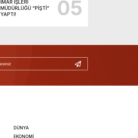
05
İMAR İŞLERİ
MÜDÜRLÜĞÜ “PİŞTİ”
YAPTI!
DÜNYA
EKONOMİ