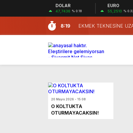
DOLAR
EURO
47,7436
55,2510
% 0.18
% 0.3
8:19
EKMEK TEKNESİNE UZ
20 Mayıs 2026 - 15:08
O KOLTUKTA
OTURMAYACAKSIN!