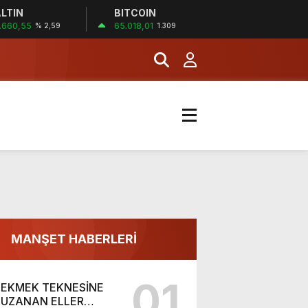
LTIN
BITCOIN
.660,55
65.018,01
% 2,59
1.309
7:48
BENDE İNANDIM (!)
MANŞET HABERLERİ
01
EKMEK TEKNESİNE
UZANAN ELLER…