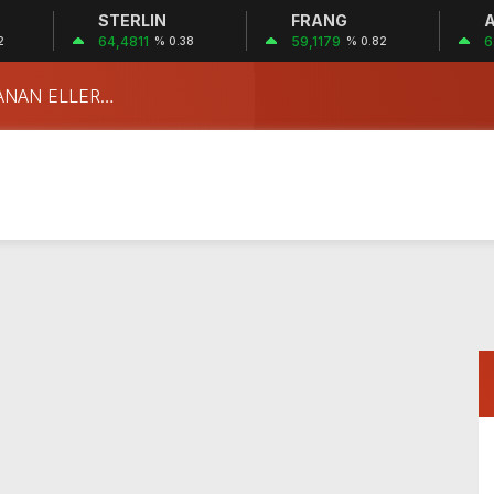
STERLIN
FRANG
A
64,4811
59,1179
6
2
% 0.38
% 0.82
ANAN ELLER…