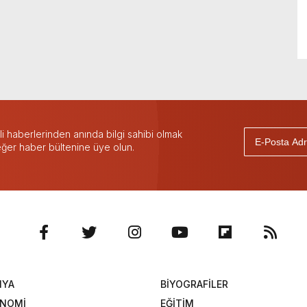
 haberlerinden anında bilgi sahibi olmak
 eğer haber bültenine üye olun.
NYA
BİYOGRAFİLER
ONOMİ
EĞİTİM