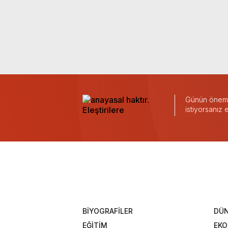
Günün önemli
istiyorsanız
BİYOGRAFİLER
DÜ
EĞİTİM
EK